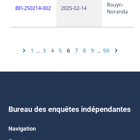
Rouyn-
BEI-250214-002
2025-02-14
Noranda
1
3
4
5
6
7
8
9
50
…
…
Bureau des enquêtes indépendantes
Navigation