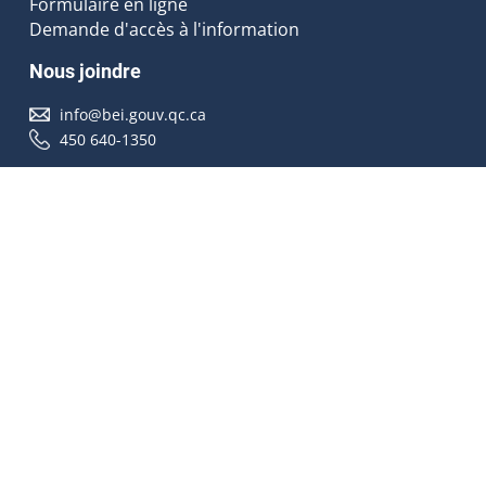
Formulaire en ligne
Demande d'accès à l'information
Nous joindre
info@bei.gouv.qc.ca
450 640-1350
Nous suivre
Accessibilité
À propos
Droit d'auteur
Médias
Plan du site