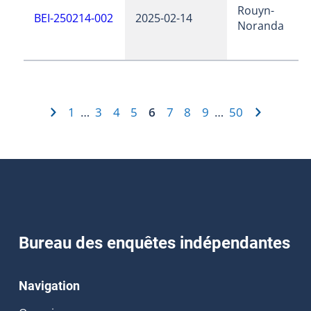
Rouyn-
BEI-250214-002
2025-02-14
Noranda
1
3
4
5
6
7
8
9
50
…
…
Bureau des enquêtes indépendantes
Navigation