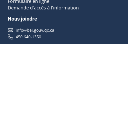
Formulaire en ligne
Demande d'accès à l'information
Nous joindre
info@bei.gouv.qc.ca
450 640-1350
Nous suivre
Accessibilité
À propos
Droit d'auteur
Médias
Plan du site