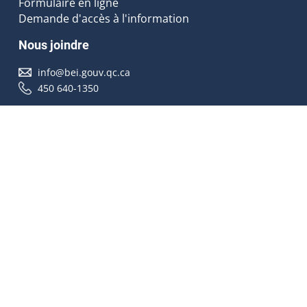
Formulaire en ligne
Demande d'accès à l'information
Nous joindre
info@bei.gouv.qc.ca
450 640-1350
Nous suivre
Accessibilité
À propos
Droit d'auteur
Médias
Plan du site