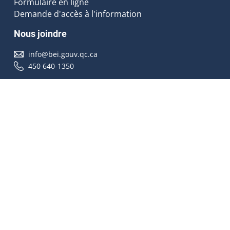
Formulaire en ligne
Demande d'accès à l'information
Nous joindre
info@bei.gouv.qc.ca
450 640-1350
Nous suivre
Accessibilité
À propos
Droit d'auteur
Médias
Plan du site