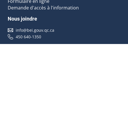
Formulaire en ligne
Demande d'accès à l'information
Nous joindre
info@bei.gouv.qc.ca
450 640-1350
Nous suivre
Accessibilité
À propos
Droit d'auteur
Médias
Plan du site