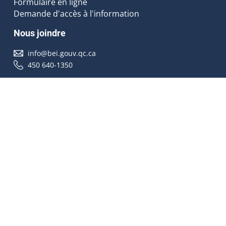
Formulaire en ligne
Demande d'accès à l'information
Nous joindre
info@bei.gouv.qc.ca
450 640-1350
Nous suivre
Accessibilité
À propos
Droit d'auteur
Médias
Plan du site