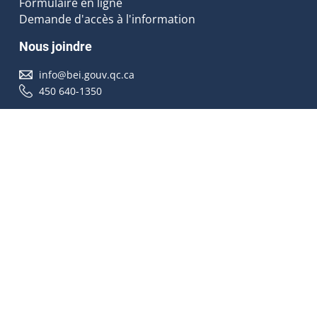
Formulaire en ligne
Demande d'accès à l'information
Nous joindre
info@bei.gouv.qc.ca
450 640-1350
Nous suivre
Accessibilité
À propos
Droit d'auteur
Médias
Plan du site