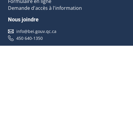
Formulaire en ligne
Demande d'accès à l'information
Nous joindre
info@bei.gouv.qc.ca
450 640-1350
Nous suivre
Accessibilité
À propos
Droit d'auteur
Médias
Plan du site