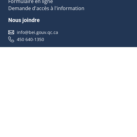
Formulaire en ligne
Demande d'accès à l'information
Nous joindre
info@bei.gouv.qc.ca
450 640-1350
Nous suivre
Accessibilité
À propos
Droit d'auteur
Médias
Plan du site