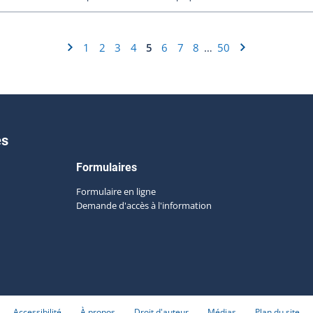
1
2
3
4
5
6
7
8
50
…
es
Formulaires
Formulaire en ligne
Demande d'accès à l'information
Accessibilité
À propos
Droit d'auteur
Médias
Plan du site