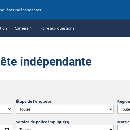
enquêtes indépendantes
ation
Carrière
Foire aux questions
uête indépendante
Étape de l'enquête
Région
Service de police impliqué(s)
Mots c