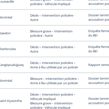
Louiseville
accusation po
policière - Véhicule impliqué
Dossier termi
Décès – Intervention policière -
Montréal
accusation po
Autre
Enquête fermée
Blessure grave – Intervention
Rawdon
du BEI
policière - Autre
Enquête fermée
Décès – Intervention policière -
Sherbrooke
du BEI
Autre
Décès – Intervention policière –
Kangiqsualujjuaq
Rapport remi
Arme à feu utilisée par un policier
Dossier termi
Blessure – Intervention policière –
Montréal
accusation po
Arme à feu utilisée par un policier
Décès – Intervention policière –
Dossier termi
Véhicule impliqué
Saint-Hyacinthe
accusation po
Blessure grave – Intervention
policière - Véhicule impliqué