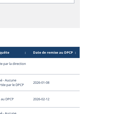
nquête
↕
Date de remise au DPCP
↕
 par la direction
né - Aucune
2026-01-08
rtée par le DPCP
s au DPCP
2026-02-12
né - Aucune