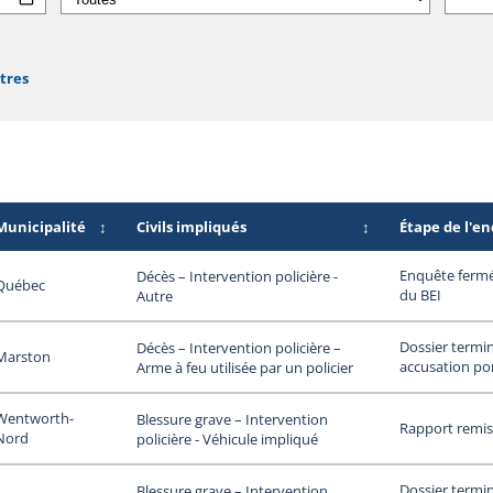
ltres
Municipalité
↕
Civils impliqués
↕
Étape de l'e
Enquête fermée
Décès – Intervention policière -
Québec
du BEI
Autre
Dossier termi
Décès – Intervention policière –
Marston
accusation po
Arme à feu utilisée par un policier
Wentworth-
Blessure grave – Intervention
Rapport remi
Nord
policière - Véhicule impliqué
Dossier termi
Blessure grave – Intervention