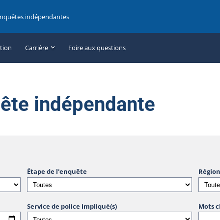
enquêtes indépendantes
ation
Carrière
Foire aux questions
uête indépendante
Étape de l'enquête
Région
Service de police impliqué(s)
Mots c