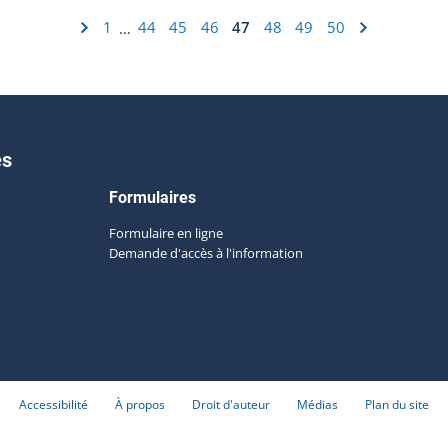
1
44
45
46
47
48
49
50
…
es
Formulaires
Formulaire en ligne
Demande d'accès à l'information
Accessibilité
À propos
Droit d'auteur
Médias
Plan du site