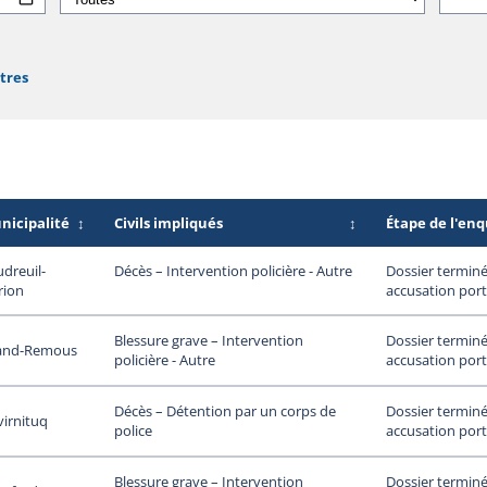
ltres
nicipalité
↕
Civils impliqués
↕
Étape de l'en
dreuil-
Dossier terminé
Décès – Intervention policière - Autre
rion
accusation port
Dossier terminé
Blessure grave – Intervention
and-Remous
accusation port
policière - Autre
Dossier terminé
Décès – Détention par un corps de
irnituq
accusation port
police
Dossier terminé
Blessure grave – Intervention