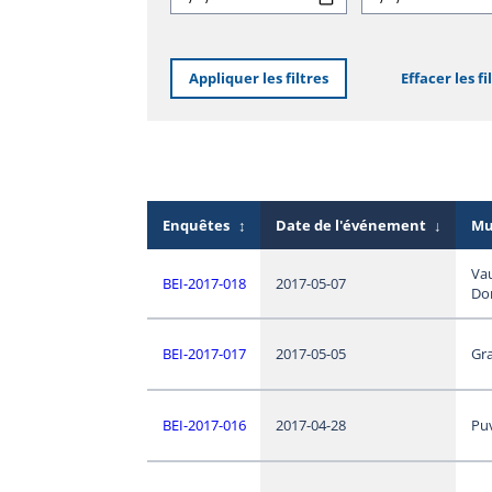
Appliquer les filtres
Effacer les fi
Enquêtes
↕
Date de l'événement
↓
Mu
Vau
BEI-2017-018
2017-05-07
Do
BEI-2017-017
2017-05-05
Gr
BEI-2017-016
2017-04-28
Puv