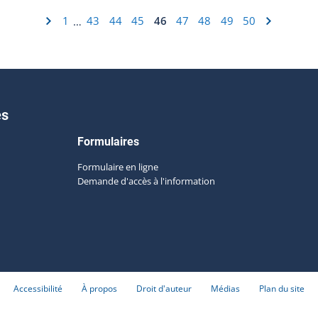
1
43
44
45
46
47
48
49
50
…
es
Formulaires
Formulaire en ligne
Demande d'accès à l'information
Accessibilité
À propos
Droit d'auteur
Médias
Plan du site