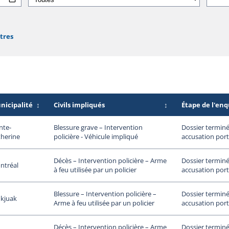
ltres
nicipalité
↕
Civils impliqués
↕
Étape de l'en
nte-
Dossier terminé
Blessure grave – Intervention
therine
accusation port
policière - Véhicule impliqué
Dossier terminé
Décès – Intervention policière – Arme
ntréal
accusation port
à feu utilisée par un policier
Dossier terminé
Blessure – Intervention policière –
ukjuak
accusation port
Arme à feu utilisée par un policier
Dossier terminé
Décès – Intervention policière – Arme