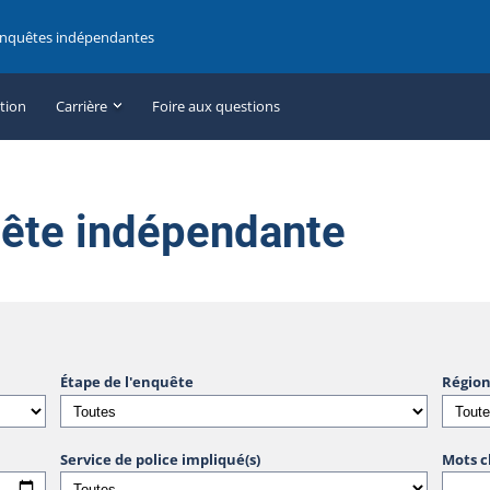
enquêtes indépendantes
ation
Carrière
Foire aux questions
uête indépendante
Étape de l'enquête
Région
Service de police impliqué(s)
Mots c