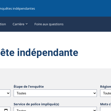
enquêtes indépendantes
ation
Carrière
Foire aux questions
uête indépendante
Étape de l'enquête
Région
Service de police impliqué(s)
Mots c