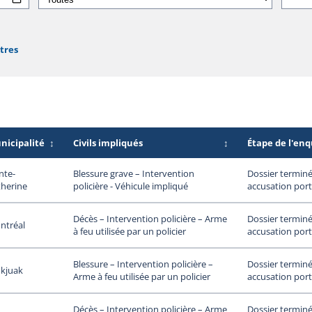
ltres
nicipalité
↕
Civils impliqués
↕
Étape de l'en
nte-
Dossier terminé
Blessure grave – Intervention
therine
accusation port
policière - Véhicule impliqué
Dossier terminé
Décès – Intervention policière – Arme
ntréal
accusation port
à feu utilisée par un policier
Dossier terminé
Blessure – Intervention policière –
ukjuak
accusation port
Arme à feu utilisée par un policier
Dossier terminé
Décès – Intervention policière – Arme