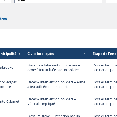
ltres
nicipalité
↕
Civils impliqués
↕
Étape de l'en
Dossier terminé
Blessure – Intervention policière –
erbrooke
accusation port
Arme à feu utilisée par un policier
nt-Georges
Dossier terminé
Décès – Intervention policière – Arme
 Beauce
accusation port
à feu utilisée par un policier
Dossier terminé
Décès – Intervention policière –
inte-Calumet
accusation port
Véhicule impliqué
Dossier terminé
Blessure grave – Détention par un