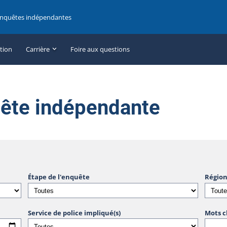
enquêtes indépendantes
ation
Carrière
Foire aux questions
uête indépendante
Étape de l'enquête
Région
Service de police impliqué(s)
Mots c