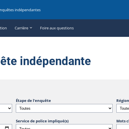
enquêtes indépendantes
ation
Carrière
Foire aux questions
uête indépendante
Étape de l'enquête
Région
Service de police impliqué(s)
Mots c