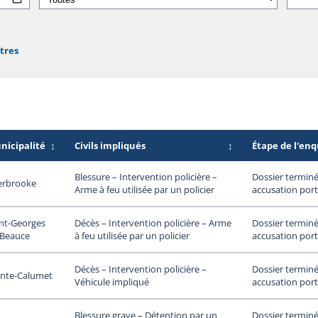
ltres
nicipalité
↕
Civils impliqués
↕
Étape de l'en
Dossier terminé
Blessure – Intervention policière –
erbrooke
accusation port
Arme à feu utilisée par un policier
nt-Georges
Dossier terminé
Décès – Intervention policière – Arme
 Beauce
accusation port
à feu utilisée par un policier
Dossier terminé
Décès – Intervention policière –
inte-Calumet
accusation port
Véhicule impliqué
Dossier terminé
Blessure grave – Détention par un