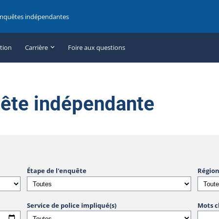
enquêtes indépendantes
ation
Carrière
Foire aux questions
uête indépendante
Étape de l'enquête
Région
Service de police impliqué(s)
Mots c