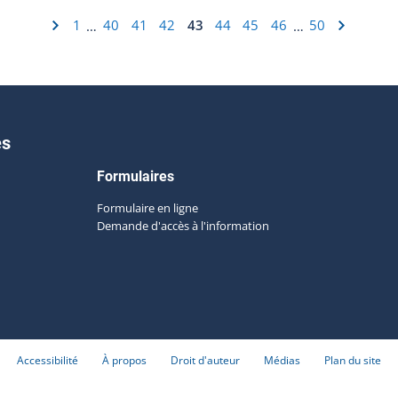
1
40
41
42
43
44
45
46
50
…
…
es
Formulaires
Formulaire en ligne
Demande d'accès à l'information
Accessibilité
À propos
Droit d'auteur
Médias
Plan du site