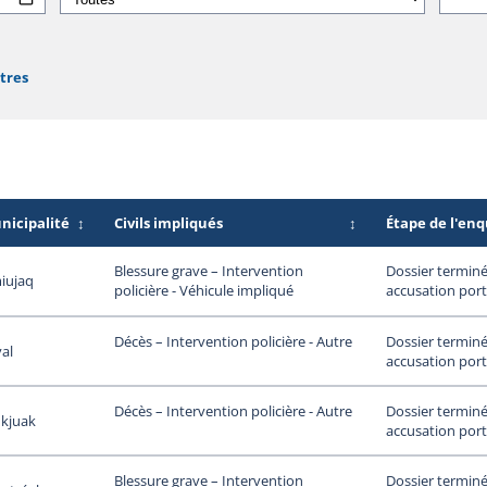
ltres
nicipalité
↕
Civils impliqués
↕
Étape de l'en
Dossier terminé
Blessure grave – Intervention
iujaq
accusation port
policière - Véhicule impliqué
Dossier terminé
Décès – Intervention policière - Autre
al
accusation port
Dossier terminé
Décès – Intervention policière - Autre
ukjuak
accusation port
Dossier terminé
Blessure grave – Intervention