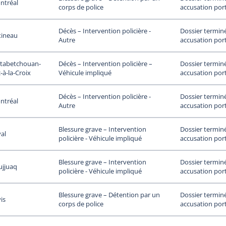
ntréal
accusation por
corps de police
Dossier termin
Décès – Intervention policière -
tineau
accusation por
Autre
tabetchouan-
Dossier termin
Décès – Intervention policière –
-à-la-Croix
accusation por
Véhicule impliqué
Dossier termin
Décès – Intervention policière -
ntréal
accusation por
Autre
Dossier termin
Blessure grave – Intervention
al
accusation por
policière - Véhicule impliqué
Dossier termin
Blessure grave – Intervention
ujjuaq
accusation por
policière - Véhicule impliqué
Dossier termin
Blessure grave – Détention par un
is
accusation por
corps de police