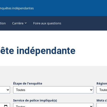
enquêtes indépendantes
ation
Carrière
Foire aux questions
uête indépendante
Étape de l'enquête
Région
Service de police impliqué(s)
Mots c