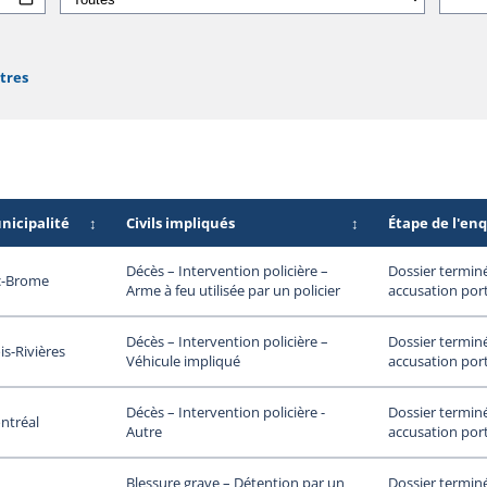
ltres
nicipalité
↕
Civils impliqués
↕
Étape de l'en
Dossier termin
Décès – Intervention policière –
c-Brome
accusation por
Arme à feu utilisée par un policier
Dossier termin
Décès – Intervention policière –
is-Rivières
accusation por
Véhicule impliqué
Dossier termin
Décès – Intervention policière -
ntréal
accusation por
Autre
Dossier termin
Blessure grave – Détention par un