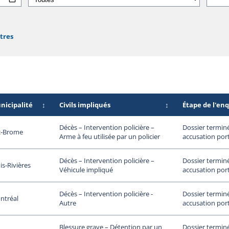
ltres
nicipalité
↕
Civils impliqués
↕
Étape de l'en
Dossier termin
Décès – Intervention policière –
c-Brome
accusation por
Arme à feu utilisée par un policier
Dossier termin
Décès – Intervention policière –
is-Rivières
accusation por
Véhicule impliqué
Dossier termin
Décès – Intervention policière -
ntréal
accusation por
Autre
Dossier termin
Blessure grave – Détention par un