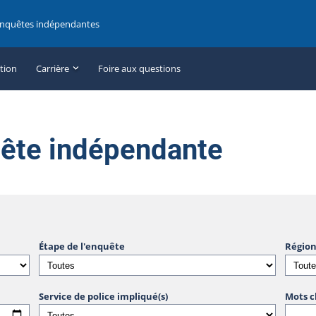
enquêtes indépendantes
ation
Carrière
Foire aux questions
uête indépendante
Étape de l'enquête
Région
Service de police impliqué(s)
Mots c