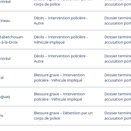
ntréal
accusation por
corps de police
Dossier termin
Décès – Intervention policière -
tineau
accusation por
Autre
tabetchouan-
Dossier termin
Décès – Intervention policière –
-à-la-Croix
accusation por
Véhicule impliqué
Dossier termin
Décès – Intervention policière -
ntréal
accusation por
Autre
Dossier termin
Blessure grave – Intervention
al
accusation por
policière - Véhicule impliqué
Dossier termin
Blessure grave – Intervention
ujjuaq
accusation por
policière - Véhicule impliqué
Dossier termin
Blessure grave – Détention par un
is
accusation por
corps de police