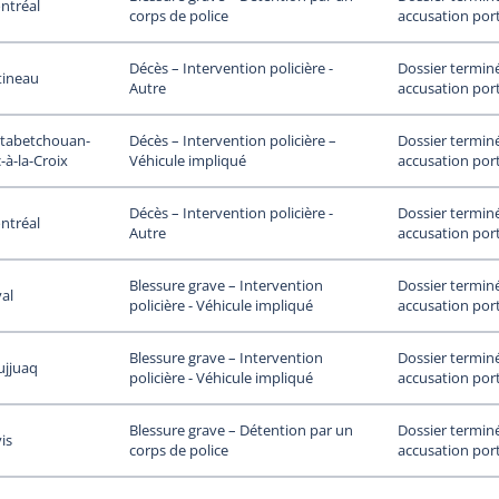
ntréal
accusation por
corps de police
Dossier termin
Décès – Intervention policière -
tineau
accusation por
Autre
tabetchouan-
Dossier termin
Décès – Intervention policière –
-à-la-Croix
accusation por
Véhicule impliqué
Dossier termin
Décès – Intervention policière -
ntréal
accusation por
Autre
Dossier termin
Blessure grave – Intervention
al
accusation por
policière - Véhicule impliqué
Dossier termin
Blessure grave – Intervention
ujjuaq
accusation por
policière - Véhicule impliqué
Dossier termin
Blessure grave – Détention par un
is
accusation por
corps de police