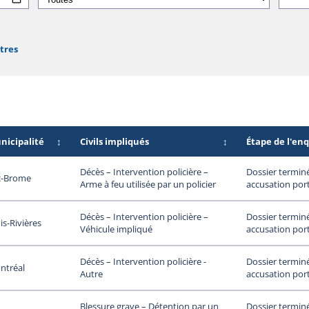
ltres
nicipalité
↕
Civils impliqués
↕
Étape de l'en
Dossier termin
Décès – Intervention policière –
c-Brome
accusation por
Arme à feu utilisée par un policier
Dossier termin
Décès – Intervention policière –
is-Rivières
accusation por
Véhicule impliqué
Dossier termin
Décès – Intervention policière -
ntréal
accusation por
Autre
Dossier termin
Blessure grave – Détention par un