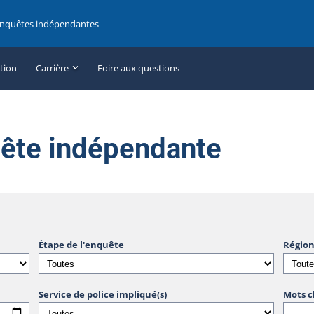
enquêtes indépendantes
ation
Carrière
Foire aux questions
uête indépendante
Étape de l'enquête
Région
Service de police impliqué(s)
Mots c