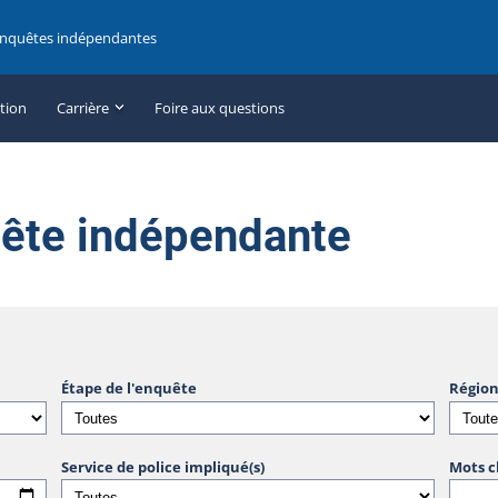
enquêtes indépendantes
ation
Carrière
Foire aux questions
uête indépendante
Étape de l'enquête
Région
Service de police impliqué(s)
Mots c