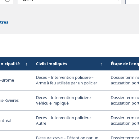
ltres
nicipalité
↕
Civils impliqués
↕
Étape de l'en
Dossier termin
Décès – Intervention policière –
c-Brome
accusation por
Arme à feu utilisée par un policier
Dossier termin
Décès – Intervention policière –
is-Rivières
accusation por
Véhicule impliqué
Dossier termin
Décès – Intervention policière -
ntréal
accusation por
Autre
Dossier termin
Blessure grave – Détention par un