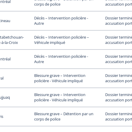
ntréal
accusation por
corps de police
Dossier termin
Décès – Intervention policière -
tineau
accusation por
Autre
tabetchouan-
Dossier termin
Décès – Intervention policière –
-à-la-Croix
accusation por
Véhicule impliqué
Dossier termin
Décès – Intervention policière -
ntréal
accusation por
Autre
Dossier termin
Blessure grave – Intervention
al
accusation por
policière - Véhicule impliqué
Dossier termin
Blessure grave – Intervention
ujjuaq
accusation por
policière - Véhicule impliqué
Dossier termin
Blessure grave – Détention par un
is
accusation por
corps de police