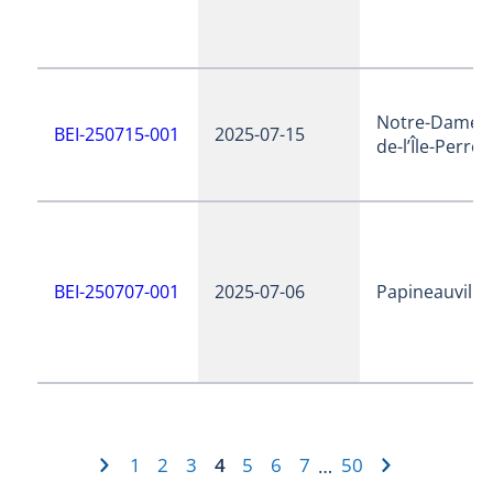
Notre-Dame-
BEI-250715-001
2025-07-15
de-l’Île-Perrot
BEI-250707-001
2025-07-06
Papineauville
1
2
3
4
5
6
7
50
…