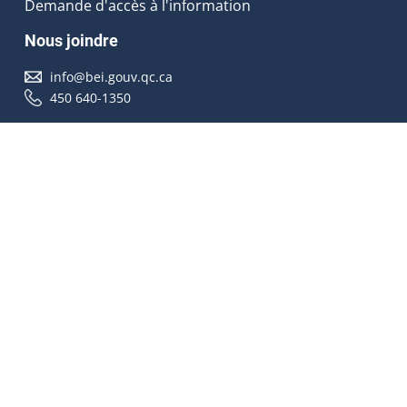
Demande d'accès à l'information
Nous joindre
info@bei.gouv.qc.ca
450 640-1350
Nous suivre
Accessibilité
À propos
Droit d'auteur
Médias
Plan du site