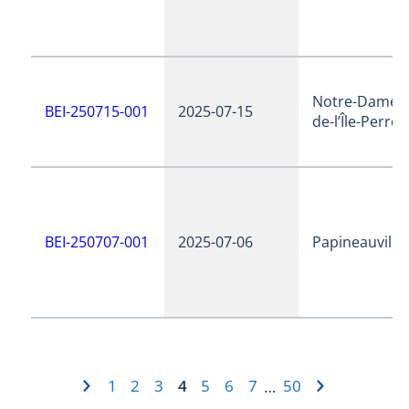
Notre-Dame-
BEI-250715-001
2025-07-15
de-l’Île-Perrot
BEI-250707-001
2025-07-06
Papineauville
1
2
3
4
5
6
7
50
…