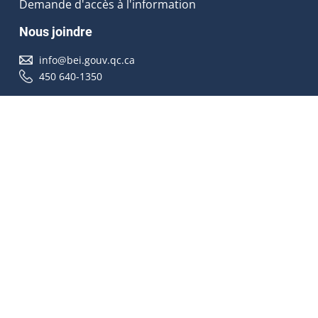
Demande d'accès à l'information
Nous joindre
info@bei.gouv.qc.ca
450 640-1350
Nous suivre
Accessibilité
À propos
Droit d'auteur
Médias
Plan du site