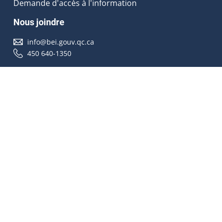
Demande d'accès à l'information
Nous joindre
info@bei.gouv.qc.ca
450 640-1350
Nous suivre
Accessibilité
À propos
Droit d'auteur
Médias
Plan du site