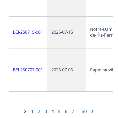
Notre-Dame-
BEI-250715-001
2025-07-15
de-l’Île-Perrot
BEI-250707-001
2025-07-06
Papineauville
1
2
3
4
5
6
7
50
…