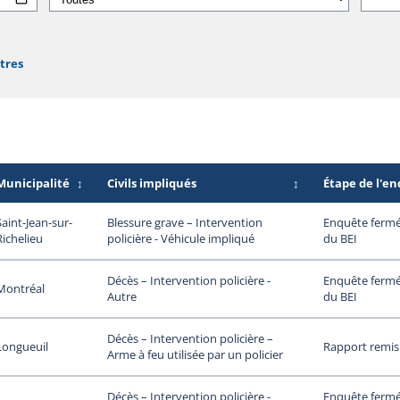
ltres
Municipalité
↕
Civils impliqués
↕
Étape de l'e
Saint-Jean-sur-
Enquête fermée
Blessure grave – Intervention
Richelieu
du BEI
policière - Véhicule impliqué
Enquête fermée
Décès – Intervention policière -
Montréal
du BEI
Autre
Décès – Intervention policière –
Longueuil
Rapport remis
Arme à feu utilisée par un policier
Enquête fermée
Décès – Intervention policière -