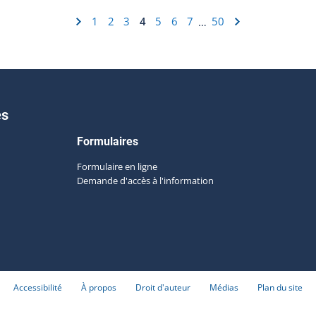
1
2
3
4
5
6
7
50
…
es
Formulaires
Formulaire en ligne
Demande d'accès à l'information
Accessibilité
À propos
Droit d'auteur
Médias
Plan du site