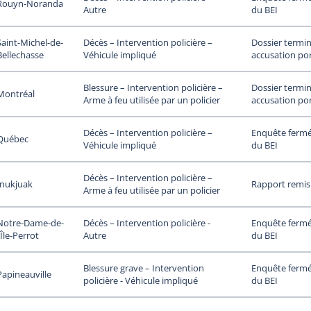
Rouyn-Noranda
du BEI
Autre
Saint-Michel-de-
Dossier termi
Décès – Intervention policière –
Bellechasse
accusation po
Véhicule impliqué
Dossier termi
Blessure – Intervention policière –
Montréal
accusation po
Arme à feu utilisée par un policier
Enquête fermée
Décès – Intervention policière –
Québec
du BEI
Véhicule impliqué
Décès – Intervention policière –
Inukjuak
Rapport remis
Arme à feu utilisée par un policier
Notre-Dame-de-
Enquête fermée
Décès – Intervention policière -
’Île-Perrot
du BEI
Autre
Enquête fermée
Blessure grave – Intervention
Papineauville
du BEI
policière - Véhicule impliqué