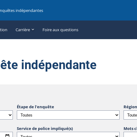
enquêtes indépendantes
ation
Carrière
Foire aux questions
uête indépendante
Étape de l'enquête
Région
Service de police impliqué(s)
Mots c