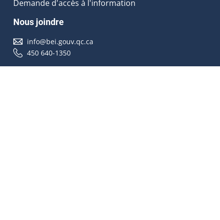
Demande d'accès à l'information
Nous joindre
info@bei.gouv.qc.ca
450 640-1350
Nous suivre
Accessibilité
À propos
Droit d'auteur
Médias
Plan du site