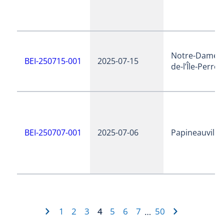
Notre-Dame-
BEI-250715-001
2025-07-15
de-l’Île-Perrot
BEI-250707-001
2025-07-06
Papineauville
1
2
3
4
5
6
7
50
…