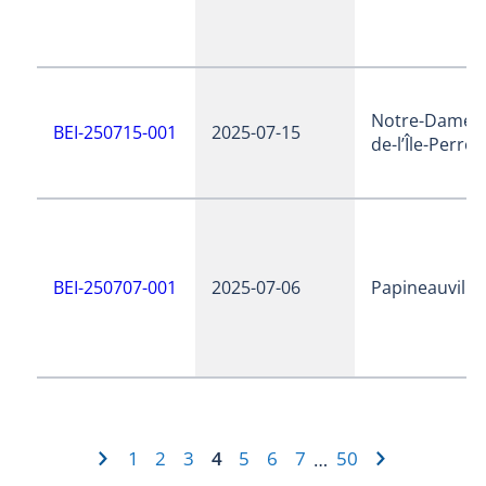
Notre-Dame-
BEI-250715-001
2025-07-15
de-l’Île-Perrot
BEI-250707-001
2025-07-06
Papineauville
1
2
3
4
5
6
7
50
…