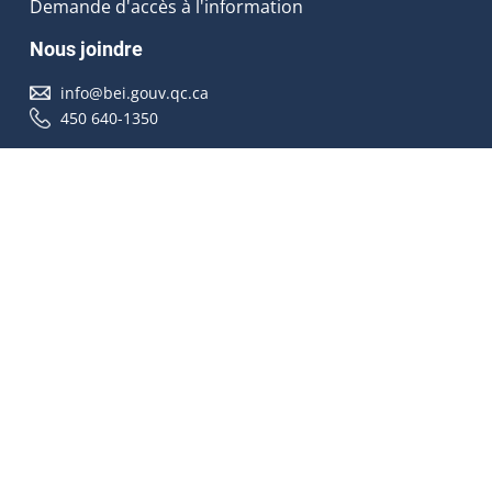
Demande d'accès à l'information
Nous joindre
info@bei.gouv.qc.ca
450 640-1350
Nous suivre
Accessibilité
À propos
Droit d'auteur
Médias
Plan du site