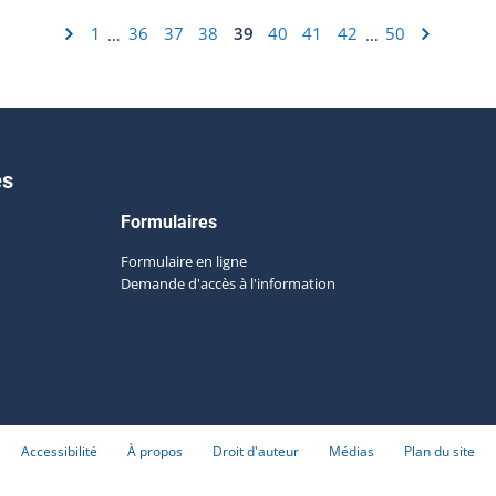
1
36
37
38
39
40
41
42
50
…
…
es
Formulaires
Formulaire en ligne
Demande d'accès à l'information
Accessibilité
À propos
Droit d'auteur
Médias
Plan du site