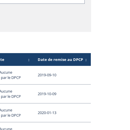
ête
↕
Date de remise au DPCP
↕
 Aucune
2019-09-10
 par le DPCP
 Aucune
2019-10-09
 par le DPCP
 Aucune
2020-01-13
 par le DPCP
 Aucune