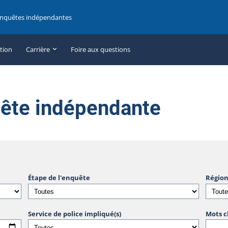
enquêtes indépendantes
ation
Carrière
Foire aux questions
uête indépendante
Étape de l'enquête
Région
Service de police impliqué(s)
Mots c