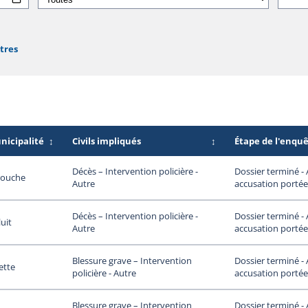
ltres
nicipalité
↕
Civils impliqués
↕
Étape de l'enqu
Dossier terminé -
Décès – Intervention policière -
rouche
accusation portée
Autre
Dossier terminé -
Décès – Intervention policière -
luit
accusation portée
Autre
Dossier terminé -
Blessure grave – Intervention
iette
accusation portée
policière - Autre
Dossier terminé -
Blessure grave – Intervention