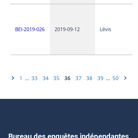
BEI-2019-026
2019-09-12
Lévis
1
33
34
35
36
37
38
39
50
…
…
Bureau des enquêtes indépendantes