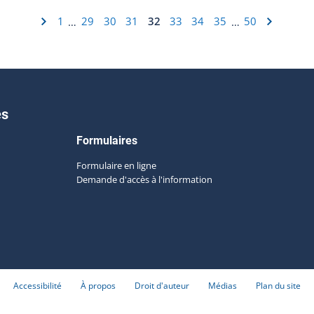
1
29
30
31
32
33
34
35
50
…
…
es
Formulaires
Formulaire en ligne
Demande d'accès à l'information
Accessibilité
À propos
Droit d'auteur
Médias
Plan du site