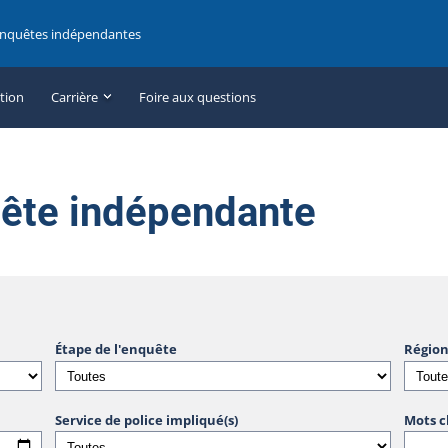
enquêtes indépendantes
ation
Carrière
Foire aux questions
uête indépendante
Étape de l'enquête
Région
Service de police impliqué(s)
Mots c