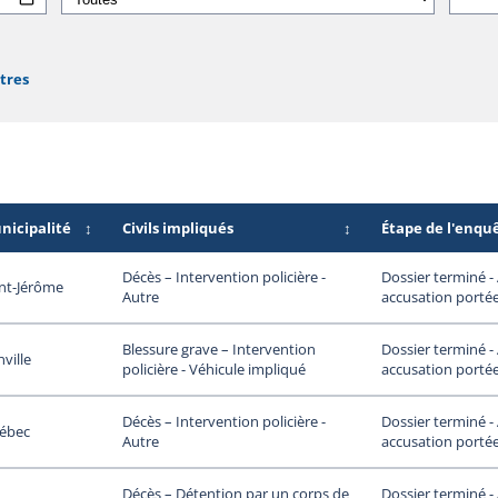
ltres
nicipalité
↕
Civils impliqués
↕
Étape de l'enqu
Dossier terminé 
Décès – Intervention policière -
nt-Jérôme
accusation portée
Autre
Dossier terminé 
Blessure grave – Intervention
ville
accusation portée
policière - Véhicule impliqué
Dossier terminé 
Décès – Intervention policière -
ébec
accusation portée
Autre
Dossier terminé 
Décès – Détention par un corps de