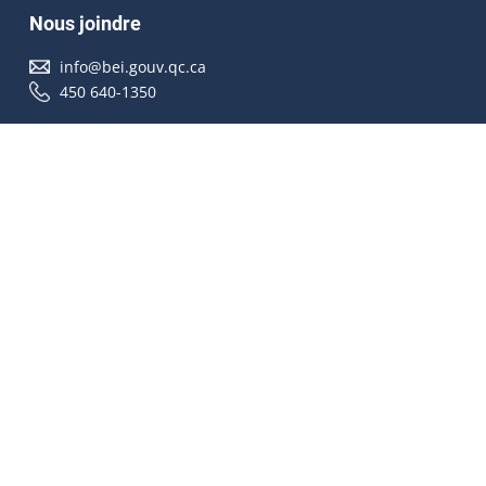
Nous joindre
info@bei.gouv.qc.ca
450 640-1350
Nous suivre
Accessibilité
À propos
Droit d'auteur
Médias
Plan du site