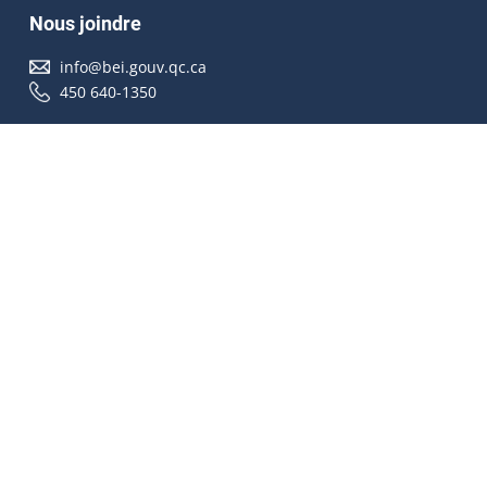
Nous joindre
info@bei.gouv.qc.ca
450 640-1350
Nous suivre
Accessibilité
À propos
Droit d'auteur
Médias
Plan du site