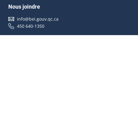
Nous joindre
info@bei.gouv.qc.ca
450 640-1350
Nous suivre
Accessibilité
À propos
Droit d'auteur
Médias
Plan du site