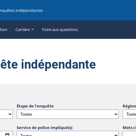
enquêtes indépendantes
ation
Carrière
Foire aux questions
uête indépendante
Étape de l'enquête
Région
Service de police impliqué(s)
Mots c