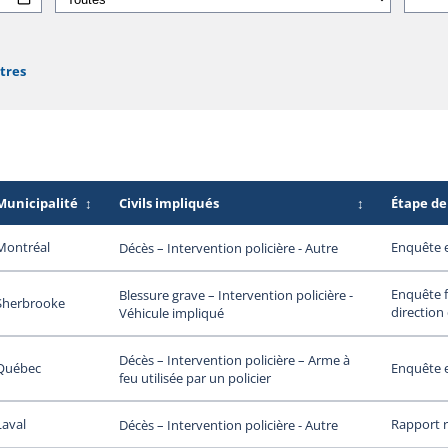
ltres
Municipalité
↕
Civils impliqués
↕
Étape de
Montréal
Enquête 
Décès – Intervention policière - Autre
Enquête f
Blessure grave – Intervention policière -
Sherbrooke
direction
Véhicule impliqué
Décès – Intervention policière – Arme à
Québec
Enquête 
feu utilisée par un policier
Laval
Rapport 
Décès – Intervention policière - Autre