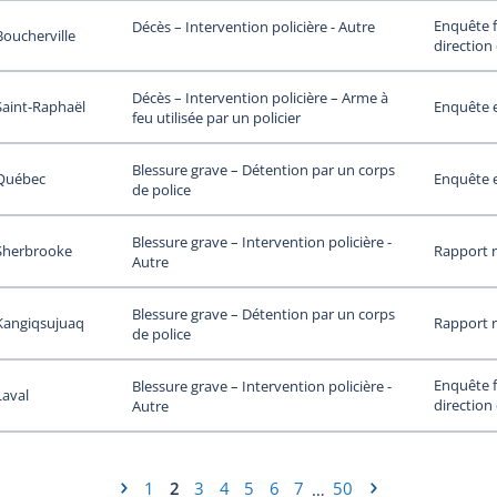
Enquête f
Décès – Intervention policière - Autre
Boucherville
direction
Décès – Intervention policière – Arme à
Saint-Raphaël
Enquête 
feu utilisée par un policier
Blessure grave – Détention par un corps
Québec
Enquête 
de police
Blessure grave – Intervention policière -
Sherbrooke
Rapport 
Autre
Blessure grave – Détention par un corps
Kangiqsujuaq
Rapport 
de police
Enquête f
Blessure grave – Intervention policière -
Laval
direction
Autre
1
2
3
4
5
6
7
50
…