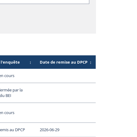
 l'enquête
↕
Date de remise au DPCP
↕
en cours
ermée par la
 du BEI
en cours
remis au DPCP
2026-06-29