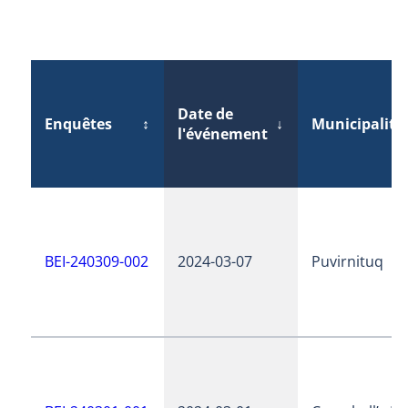
Date de
Enquêtes
↕
↓
Municipalité
l'événement
BEI-240309-002
2024-03-07
Puvirnituq