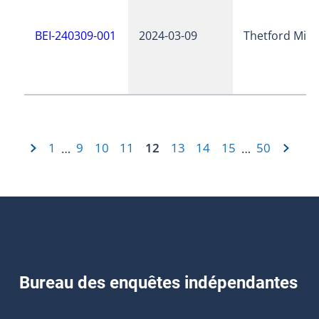
BEI-240309-001
2024-03-09
Thetford Min
1
9
10
11
12
13
14
15
50
…
…
Bureau des enquêtes indépendantes