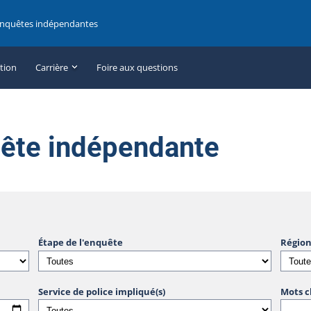
enquêtes indépendantes
ation
Carrière
Foire aux questions
uête indépendante
Étape de l'enquête
Région
Service de police impliqué(s)
Mots c