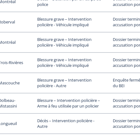
Montréal
accusation por
police
Dossier termin
Blessure grave – Intervention
Roberval
accusation por
policière - Véhicule impliqué
Dossier termin
Blessure grave – Intervention
Montréal
accusation por
policière - Véhicule impliqué
Dossier termin
Blessure grave – Intervention
Trois-Rivières
accusation por
policière - Véhicule impliqué
Enquête fermée
Blessure grave – Intervention
Mascouche
du BEI
policière - Autre
Dolbeau-
Dossier termin
Blessure – Intervention policière –
Mistassini
accusation por
Arme à feu utilisée par un policier
Dossier termin
Décès – Intervention policière -
Longueuil
accusation por
Autre