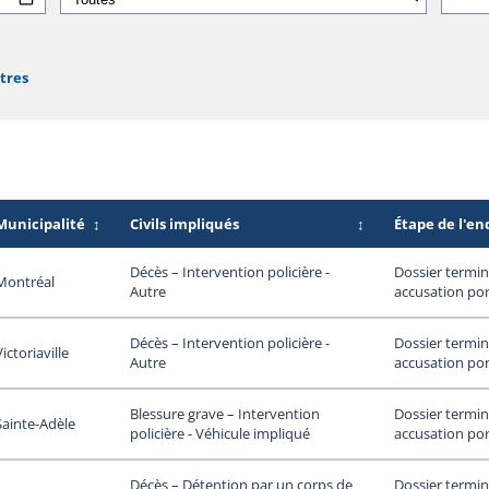
ltres
Municipalité
↕
Civils impliqués
↕
Étape de l'e
Dossier termin
Décès – Intervention policière -
Montréal
accusation por
Autre
Dossier termin
Décès – Intervention policière -
Victoriaville
accusation por
Autre
Dossier termin
Blessure grave – Intervention
Sainte-Adèle
accusation por
policière - Véhicule impliqué
Dossier termin
Décès – Détention par un corps de