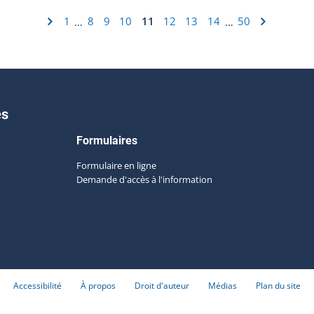
1
8
9
10
11
12
13
14
50
…
…
es
Formulaires
Formulaire en ligne
Demande d'accès à l'information
Accessibilité
À propos
Droit d'auteur
Médias
Plan du site