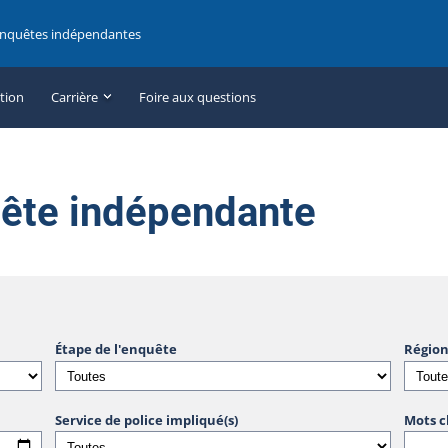
enquêtes indépendantes
ation
Carrière
Foire aux questions
uête indépendante
Étape de l'enquête
Région
Service de police impliqué(s)
Mots c