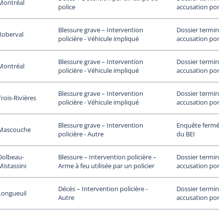
Montréal
accusation por
police
Dossier termin
Blessure grave – Intervention
Roberval
accusation por
policière - Véhicule impliqué
Dossier termin
Blessure grave – Intervention
Montréal
accusation por
policière - Véhicule impliqué
Dossier termin
Blessure grave – Intervention
Trois-Rivières
accusation por
policière - Véhicule impliqué
Enquête fermée
Blessure grave – Intervention
Mascouche
du BEI
policière - Autre
Dolbeau-
Dossier termin
Blessure – Intervention policière –
Mistassini
accusation por
Arme à feu utilisée par un policier
Dossier termin
Décès – Intervention policière -
Longueuil
accusation por
Autre