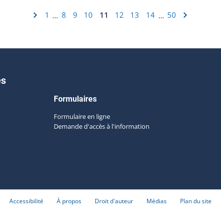
1
8
9
10
11
12
13
14
50
…
…
es
Formulaires
Formulaire en ligne
Demande d'accès à l'information
Accessibilité
À propos
Droit d'auteur
Médias
Plan du site