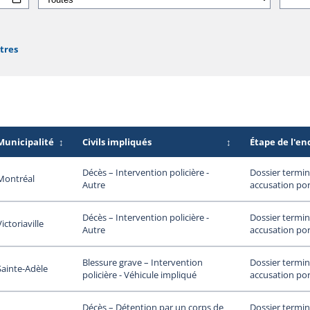
ltres
Municipalité
↕
Civils impliqués
↕
Étape de l'e
Dossier termin
Décès – Intervention policière -
Montréal
accusation por
Autre
Dossier termin
Décès – Intervention policière -
Victoriaville
accusation por
Autre
Dossier termin
Blessure grave – Intervention
Sainte-Adèle
accusation por
policière - Véhicule impliqué
Dossier termin
Décès – Détention par un corps de