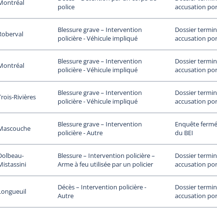
Montréal
accusation por
police
Dossier termin
Blessure grave – Intervention
Roberval
accusation por
policière - Véhicule impliqué
Dossier termin
Blessure grave – Intervention
Montréal
accusation por
policière - Véhicule impliqué
Dossier termin
Blessure grave – Intervention
Trois-Rivières
accusation por
policière - Véhicule impliqué
Enquête fermée
Blessure grave – Intervention
Mascouche
du BEI
policière - Autre
Dolbeau-
Dossier termin
Blessure – Intervention policière –
Mistassini
accusation por
Arme à feu utilisée par un policier
Dossier termin
Décès – Intervention policière -
Longueuil
accusation por
Autre