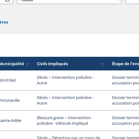
ltres
Municipalité
↕
Civils impliqués
↕
Étape de l'e
Dossier termin
Décès – Intervention policière -
Montréal
accusation por
Autre
Dossier termin
Décès – Intervention policière -
Victoriaville
accusation por
Autre
Dossier termin
Blessure grave – Intervention
Sainte-Adèle
accusation por
policière - Véhicule impliqué
Dossier termin
Décès – Détention par un corps de