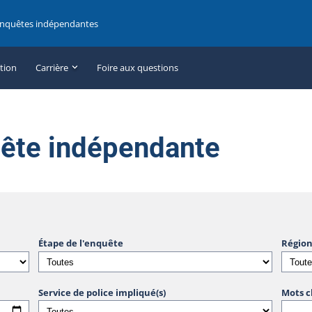
enquêtes indépendantes
ation
Carrière
Foire aux questions
uête indépendante
Étape de l'enquête
Région
Service de police impliqué(s)
Mots c