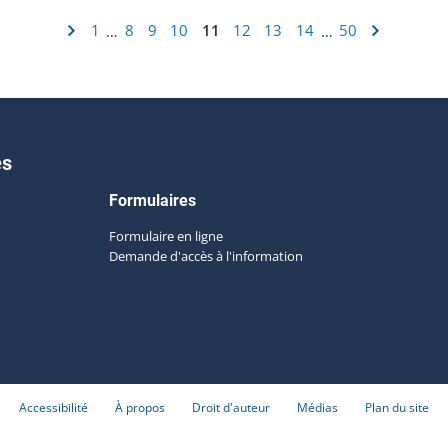
1
8
9
10
11
12
13
14
50
…
…
es
Formulaires
Formulaire en ligne
Demande d'accès à l'information
Accessibilité
À propos
Droit d'auteur
Médias
Plan du site