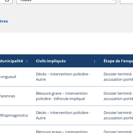
ltres
Municipalité
↕
Civils impliqués
↕
Étape de l'enq
Dossier terminé
Décès – Intervention policière -
Longueuil
accusation porté
Autre
Dossier terminé
Blessure grave – Intervention
Varennes
accusation porté
policière - Véhicule impliqué
Dossier terminé
Décès – Intervention policière -
Whapmagoostui
accusation porté
Autre
Dossier terminé
Blessure grave – Intervention