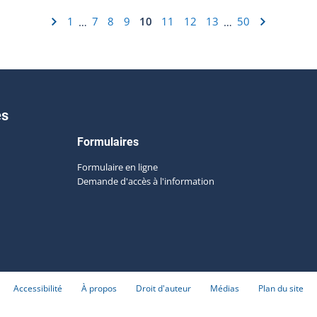
1
7
8
9
10
11
12
13
50
…
…
es
Formulaires
Formulaire en ligne
Demande d'accès à l'information
Accessibilité
À propos
Droit d'auteur
Médias
Plan du site