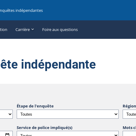
enquêtes indépendantes
ation
Carrière
Foire aux questions
uête indépendante
Étape de l'enquête
Région
Service de police impliqué(s)
Mots c