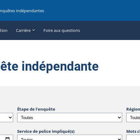
enquêtes indépendantes
ation
Carrière
Foire aux questions
uête indépendante
Étape de l'enquête
Région
Service de police impliqué(s)
Mots c