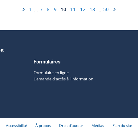
1
7
8
9
10
11
12
13
50
…
…
es
Formulaires
Formulaire en ligne
Demande d'accès à l'information
Accessibilité
À propos
Droit d'auteur
Médias
Plan du site