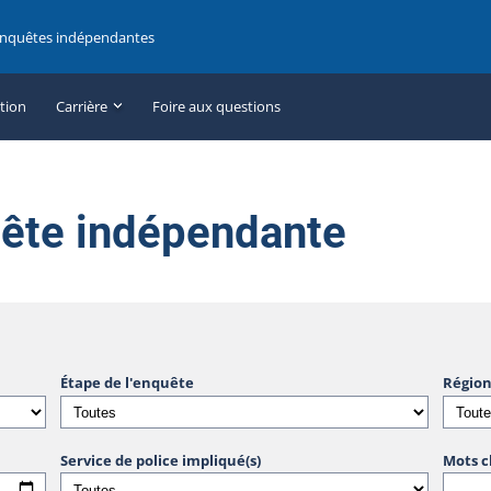
enquêtes indépendantes
ation
Carrière
Foire aux questions
uête indépendante
Étape de l'enquête
Région
Service de police impliqué(s)
Mots c