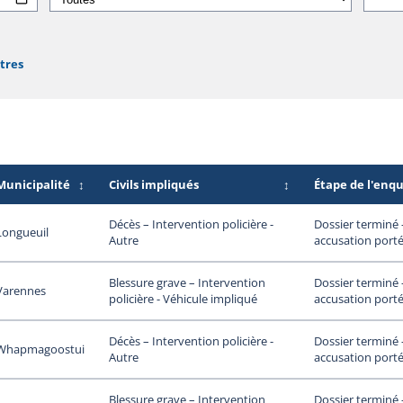
ltres
Municipalité
↕
Civils impliqués
↕
Étape de l'enq
Dossier terminé
Décès – Intervention policière -
Longueuil
accusation porté
Autre
Dossier terminé
Blessure grave – Intervention
Varennes
accusation porté
policière - Véhicule impliqué
Dossier terminé
Décès – Intervention policière -
Whapmagoostui
accusation porté
Autre
Dossier terminé
Blessure grave – Intervention