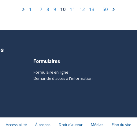
1
7
8
9
10
11
12
13
50
…
…
es
Formulaires
Formulaire en ligne
Demande d'accès à l'information
Accessibilité
À propos
Droit d'auteur
Médias
Plan du site