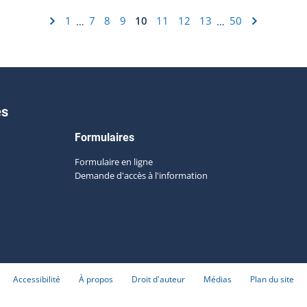
1
7
8
9
10
11
12
13
50
…
…
es
Formulaires
Formulaire en ligne
Demande d'accès à l'information
Accessibilité
À propos
Droit d'auteur
Médias
Plan du site