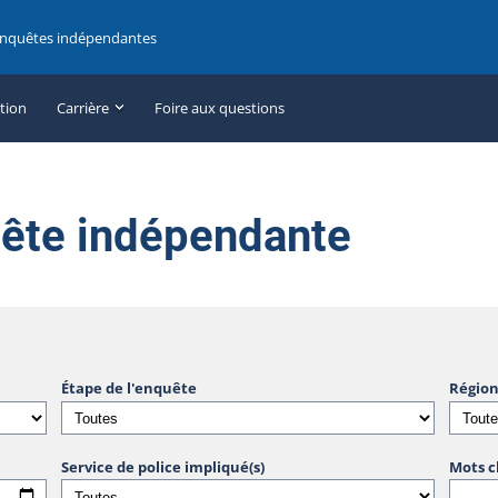
enquêtes indépendantes
ation
Carrière
Foire aux questions
uête indépendante
Étape de l'enquête
Région
Service de police impliqué(s)
Mots c