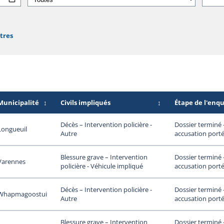
ltres
Municipalité
↕
Civils impliqués
↕
Étape de l'enq
Dossier terminé
Décès – Intervention policière -
Longueuil
accusation porté
Autre
Dossier terminé
Blessure grave – Intervention
Varennes
accusation porté
policière - Véhicule impliqué
Dossier terminé
Décès – Intervention policière -
Whapmagoostui
accusation porté
Autre
Dossier terminé
Blessure grave – Intervention