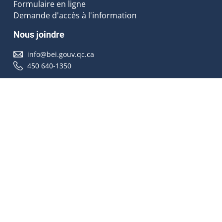
Formulaire en ligne
Demande d'accès à l'information
Nous joindre
info@bei.gouv.qc.ca
450 640-1350
Nous suivre
Accessibilité
À propos
Droit d'auteur
Médias
Plan du site