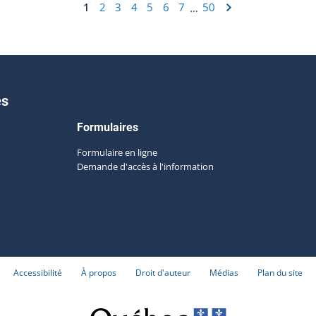
1
2
3
4
5
6
7
50
…
es
Formulaires
Formulaire en ligne
Demande d'accès à l'information
Accessibilité
À propos
Droit d'auteur
Médias
Plan du site