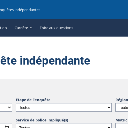
enquêtes indépendantes
ation
Carrière
Foire aux questions
uête indépendante
Étape de l'enquête
Région
Service de police impliqué(s)
Mots c