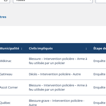
ltres
Municipalité
↕
Civils impliqués
↕
Étape d
Blessure – Intervention policière – Arme à
Mékinac
Enquête 
feu utilisée par un policier
Gatineau
Enquête 
Décès – Intervention policière - Autre
Blessure – Intervention policière – Arme à
Ascot Corner
Enquête 
feu utilisée par un policier
Blessure grave – Intervention policière -
Québec
Enquête 
Autre