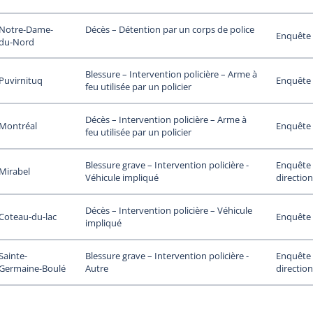
Notre-Dame-
Décès – Détention par un corps de police
Enquête 
du-Nord
Blessure – Intervention policière – Arme à
Puvirnituq
Enquête 
feu utilisée par un policier
Décès – Intervention policière – Arme à
Montréal
Enquête 
feu utilisée par un policier
Enquête 
Blessure grave – Intervention policière -
Mirabel
direction
Véhicule impliqué
Décès – Intervention policière – Véhicule
Coteau-du-lac
Enquête 
impliqué
Sainte-
Enquête 
Blessure grave – Intervention policière -
Germaine-Boulé
direction
Autre