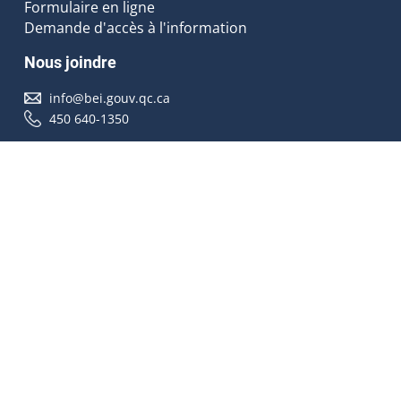
Formulaire en ligne
Demande d'accès à l'information
Nous joindre
info@bei.gouv.qc.ca
450 640-1350
Nous suivre
Accessibilité
À propos
Droit d'auteur
Médias
Plan du site