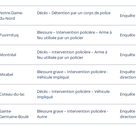
Notre-Dame-
Décès – Détention par un corps de police
Enquête 
du-Nord
Blessure – Intervention policière – Arme à
Puvirnituq
Enquête 
feu utilisée par un policier
Décès – Intervention policière – Arme à
Montréal
Enquête 
feu utilisée par un policier
Enquête 
Blessure grave – Intervention policière -
Mirabel
direction
Véhicule impliqué
Décès – Intervention policière – Véhicule
Coteau-du-lac
Enquête 
impliqué
Sainte-
Enquête 
Blessure grave – Intervention policière -
Germaine-Boulé
direction
Autre