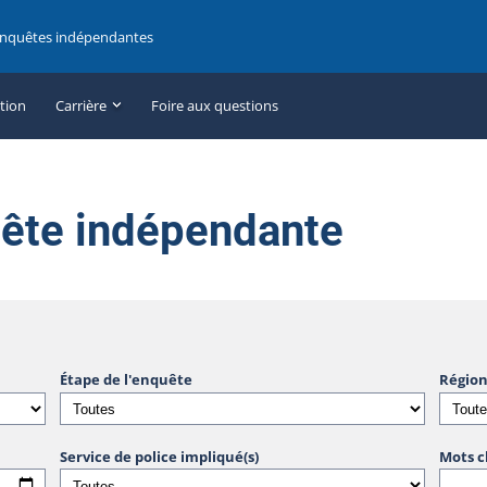
enquêtes indépendantes
ation
Carrière
Foire aux questions
uête indépendante
Étape de l'enquête
Région
Service de police impliqué(s)
Mots c