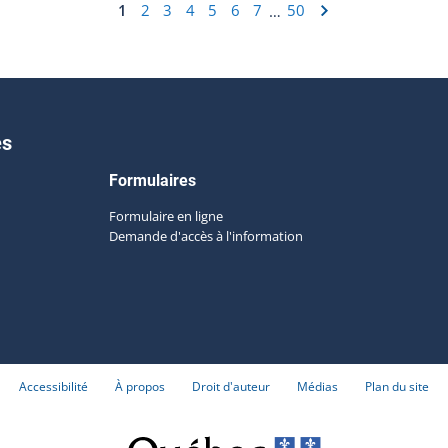
1
2
3
4
5
6
7
50
…
es
Formulaires
Formulaire en ligne
Demande d'accès à l'information
Accessibilité
À propos
Droit d'auteur
Médias
Plan du site