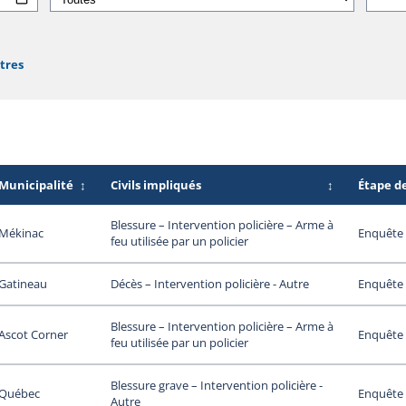
ltres
Municipalité
↕
Civils impliqués
↕
Étape d
Blessure – Intervention policière – Arme à
Mékinac
Enquête 
feu utilisée par un policier
Gatineau
Enquête 
Décès – Intervention policière - Autre
Blessure – Intervention policière – Arme à
Ascot Corner
Enquête 
feu utilisée par un policier
Blessure grave – Intervention policière -
Québec
Enquête 
Autre