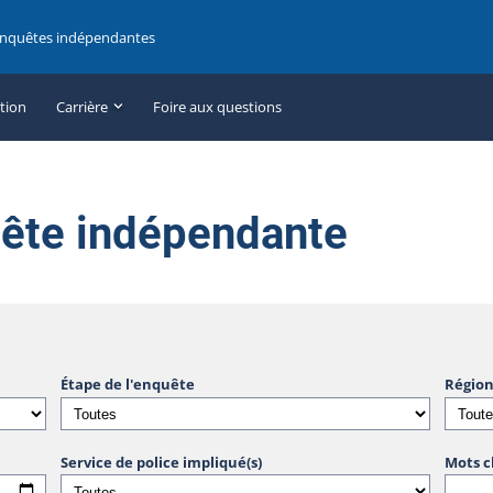
enquêtes indépendantes
ation
Carrière
Foire aux questions
uête indépendante
Étape de l'enquête
Région
Service de police impliqué(s)
Mots c