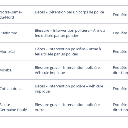
Notre-Dame-
Décès – Détention par un corps de police
Enquête 
du-Nord
Blessure – Intervention policière – Arme à
Puvirnituq
Enquête 
feu utilisée par un policier
Décès – Intervention policière – Arme à
Montréal
Enquête 
feu utilisée par un policier
Enquête 
Blessure grave – Intervention policière -
Mirabel
direction
Véhicule impliqué
Décès – Intervention policière – Véhicule
Coteau-du-lac
Enquête 
impliqué
Sainte-
Enquête 
Blessure grave – Intervention policière -
Germaine-Boulé
direction
Autre