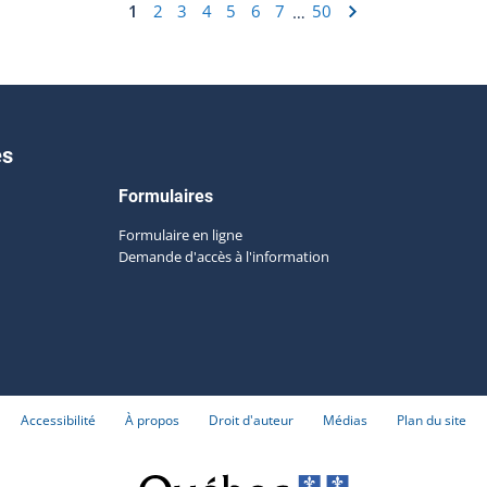
1
2
3
4
5
6
7
50
…
es
Formulaires
Formulaire en ligne
Demande d'accès à l'information
Accessibilité
À propos
Droit d'auteur
Médias
Plan du site