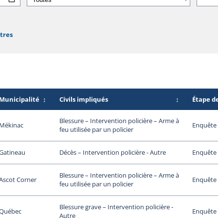
ltres
Municipalité
↕
Civils impliqués
↕
Étape d
Blessure – Intervention policière – Arme à
Mékinac
Enquête 
feu utilisée par un policier
Gatineau
Enquête 
Décès – Intervention policière - Autre
Blessure – Intervention policière – Arme à
Ascot Corner
Enquête 
feu utilisée par un policier
Blessure grave – Intervention policière -
Québec
Enquête 
Autre