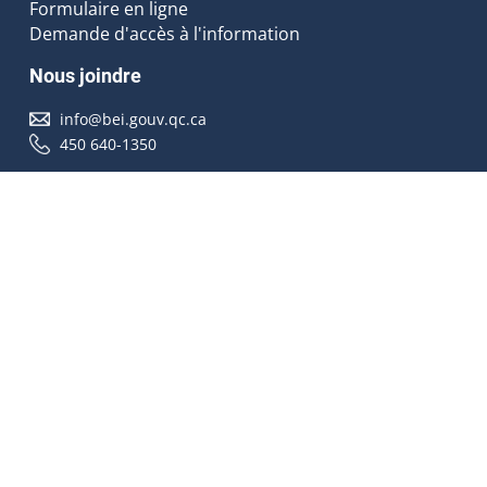
Formulaire en ligne
Demande d'accès à l'information
Nous joindre
info@bei.gouv.qc.ca
450 640-1350
Nous suivre
Accessibilité
À propos
Droit d'auteur
Médias
Plan du site